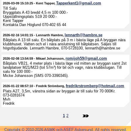
Tapperkent1@gmail.com
2026-03-09 15:10:25
-
Kent Tapper
,
Till Salu
Bryggplats A 43 bredd 4,5 m 100 000:-
Uppställningsplats S19 20 000:-
Kent Tapper
Kontakta Dan Höglund 070-402 65 44
lennarth@hambre.se
2026-02-16 14:01:15
-
Lennarth Hambre
,
Båtplats A 13 till salu. En båtplats på 3 m i bästa läge på A bryggan nära
klubbhuset. Vatten och el i nära anslutning till båtplatsen. Säljes till
högstbjudande. Lennarth Hambre, 070-5728100, lennarth@hambre.se
romijoh59@gmail.com
2026-02-08 13:54:59
-
Mikael Johansson
,
Båtplats VB21, 4 meter plats i bästa läge vid mitten av bryggan samt 2st
landplatser M21/M23 (tot 57m³) för bil och vagn, nära klubbstugan. Till
salu för 100 000:-
Micke Johansson (SMS 070-3390345).
fredrikrstromberg@hotmail.com
2026-01-22 08:57:10
-
Fredrik Strömberg
,
Plats A27, 3,5m, vänstra sidan av bryggan är till salu för 70 000Kr.
073-0281674
Mvh
Fredrik
1
2
Copyright © 2010-2026 ASMK och ASEF Askersund. All rights reserved.