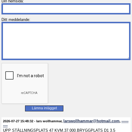
Din hemsida:
Ditt meddelande:
larswollhammar@hotmail.com
------
2026-07-27 15:48:32
-
lars wollhammar
,
,
----
UPP STÄLLNINGSPLATS 47 KVM.37.000.BRYGGPLATS D1 3.5