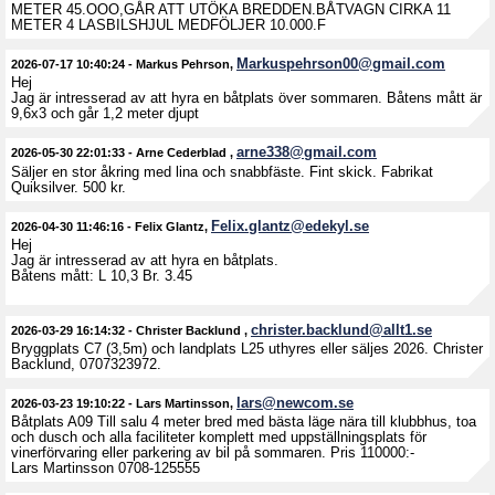
METER 45.OOO,GÅR ATT UTÖKA BREDDEN.BÅTVAGN CIRKA 11
METER 4 LASBILSHJUL MEDFÖLJER 10.000.F
Markuspehrson00@gmail.com
2026-07-17 10:40:24
-
Markus Pehrson
,
Hej
Jag är intresserad av att hyra en båtplats över sommaren. Båtens mått är
9,6x3 och går 1,2 meter djupt
arne338@gmail.com
2026-05-30 22:01:33
-
Arne Cederblad
,
Säljer en stor åkring med lina och snabbfäste. Fint skick. Fabrikat
Quiksilver. 500 kr.
Felix.glantz@edekyl.se
2026-04-30 11:46:16
-
Felix Glantz
,
Hej
Jag är intresserad av att hyra en båtplats.
Båtens mått: L 10,3 Br. 3.45
christer.backlund@allt1.se
2026-03-29 16:14:32
-
Christer Backlund
,
Bryggplats C7 (3,5m) och landplats L25 uthyres eller säljes 2026. Christer
Backlund, 0707323972.
lars@newcom.se
2026-03-23 19:10:22
-
Lars Martinsson
,
Båtplats A09 Till salu 4 meter bred med bästa läge nära till klubbhus, toa
och dusch och alla faciliteter komplett med uppställningsplats för
vinerförvaring eller parkering av bil på sommaren. Pris 110000:-
Lars Martinsson 0708-125555